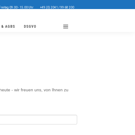
Freitag 09.00 - 15.00 Uhr
+49 (0) 2041 / 99 68 200
 & AGBS
DSGVO
eute - wir freuen uns, von Ihnen zu