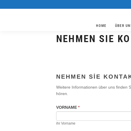
HOME
ÜBER UN
NEHMEN SIE KO
Nehmen
NEHMEN SIE KONTAK
Sie
Kontakt
Weitere Informationen über uns finden S
mit
hören.
uns
auf.
VORNAME
*
ihr Vorname