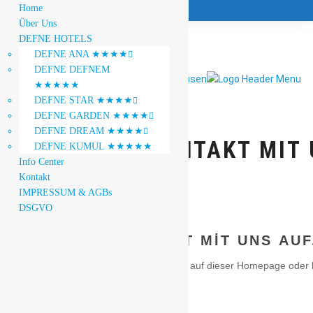
Home
Über Uns
DEFNE HOTELS
DEFNE ANA ★★★★

DEFNE DEFNEM
★★★★★
DEFNE STAR ★★★★

DEFNE GARDEN ★★★★

DEFNE DREAM ★★★★

NEHMEN SIE KONTAKT MIT 
DEFNE KUMUL ★★★★★
Info Center
Kontakt
IMPRESSUM & AGBs
DSGVO
Nehmen
NEHMEN SIE KONTAKT MIT UNS AUF
Sie
Kontakt
Weitere Informationen über uns finden Sie auf dieser Homepage oder k
mit
hören.
uns
auf.