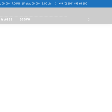
 09.00 - 17:00 Uhr | Freitag 09.00 - 15.00 Uhr
+49 (0) 2041 / 99 68 200
 & AGBS
DSGVO